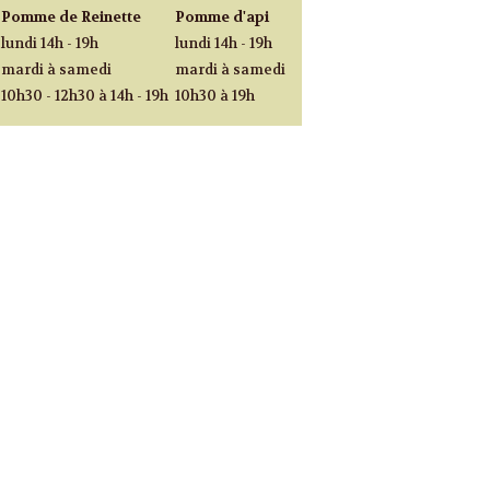
Pomme de Reinette
Pomme d'api
lundi 14h - 19h
lundi 14h - 19h
mardi à samedi
mardi à samedi
10h30 - 12h30 à 14h - 19h
10h30 à 19h