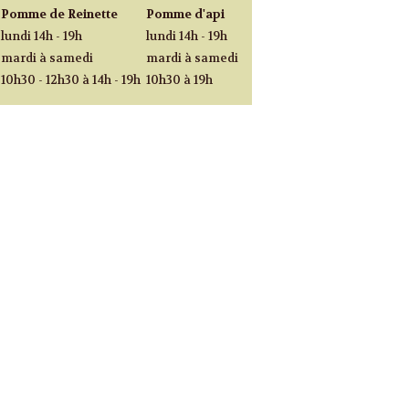
Pomme de Reinette
Pomme d'api
lundi 14h - 19h
lundi 14h - 19h
mardi à samedi
mardi à samedi
10h30 - 12h30 à 14h - 19h
10h30 à 19h