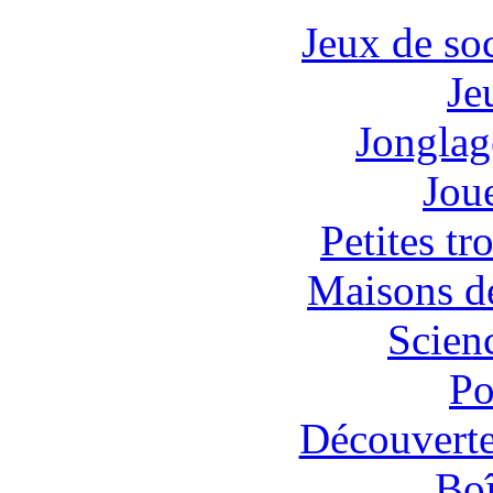
Jeux de soc
Je
Jonglage
Jou
Petites tr
Maisons de
Scien
Po
Découvertes
Boî