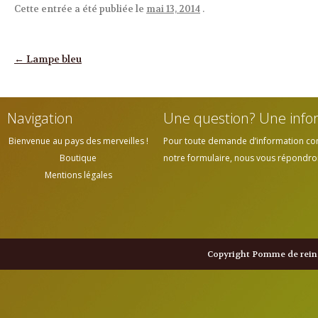
Cette entrée a été publiée le
mai 13, 2014
.
Navigation des articles
←
Lampe bleu
Navigation
Une question? Une info
Bienvenue au pays des merveilles !
Pour toute demande d’information cont
Boutique
notre formulaire, nous vous répondrons
Mentions légales
Copyright Pomme de reine