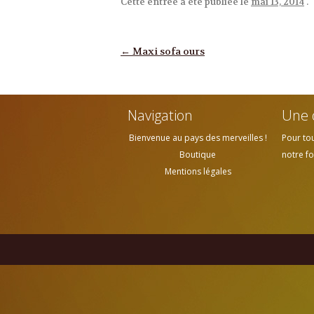
Cette entrée a été publiée le
mai 13, 2014
.
Navigation des articles
←
Maxi sofa ours
Navigation
Une 
Bienvenue au pays des merveilles !
Pour to
Boutique
notre fo
Mentions légales