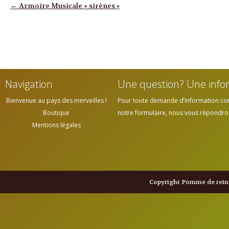
Navigation des articles
←
Armoire Musicale « sirènes »
Navigation
Une question? Une info
Bienvenue au pays des merveilles !
Pour toute demande d’information cont
Boutique
notre formulaire, nous vous répondrons
Mentions légales
Copyright Pomme de reine