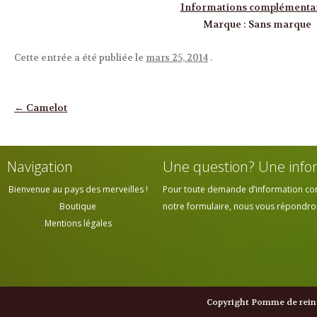
Informations complémenta
Marque
:
Sans marque
Cette entrée a été publiée le
mars 25, 2014
.
Navigation des articles
←
Camelot
Navigation
Une question? Une info
Bienvenue au pays des merveilles !
Pour toute demande d’information cont
Boutique
notre formulaire, nous vous répondrons
Mentions légales
Copyright Pomme de reine