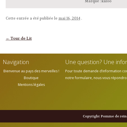
Marque
:
kaloo
Cette entrée a été publiée le
mai 16, 2014
.
Navigation des articles
←
Tour de Lit
Navigation
Une question? Une info
Bienvenue au pays des merveilles !
Pour toute demande d’information cont
Boutique
notre formulaire, nous vous répondrons
Mentions légales
Copyright Pomme de reine