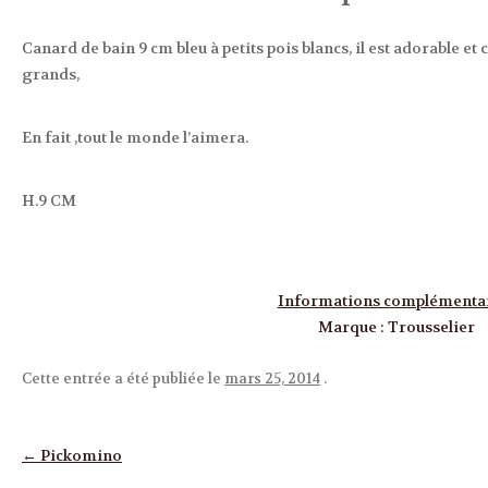
Canard de bain 9 cm bleu à petits pois blancs, il est adorable e
grands,
En fait ,tout le monde l’aimera.
H.9 CM
Informations complémenta
Marque
:
Trousselier
Cette entrée a été publiée le
mars 25, 2014
.
Navigation des articles
←
Pickomino