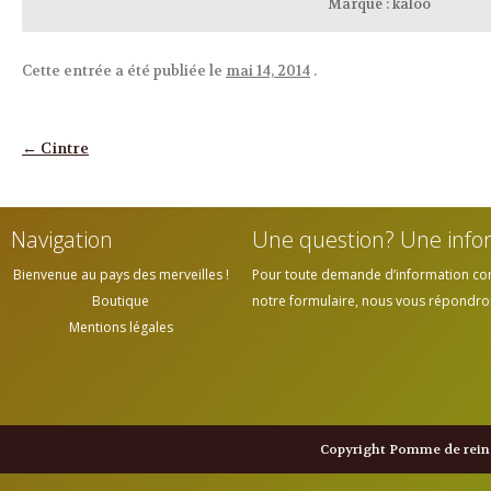
Marque
:
kaloo
Cette entrée a été publiée le
mai 14, 2014
.
Navigation des articles
←
Cintre
Navigation
Une question? Une info
Bienvenue au pays des merveilles !
Pour toute demande d’information cont
Boutique
notre formulaire, nous vous répondrons
Mentions légales
Copyright Pomme de reine