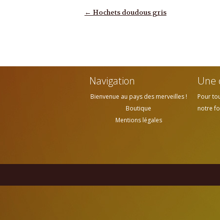
Navigation des articles
←
Hochets doudous gris
Navigation
Une 
Bienvenue au pays des merveilles !
Pour to
Boutique
notre fo
Mentions légales