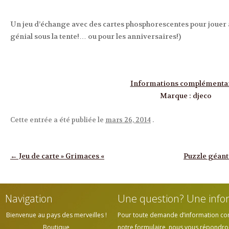
Un jeu d’échange avec des cartes phosphorescentes pour jouer a
génial sous la tente!… ou pour les anniversaires!)
Informations complémenta
Marque
:
djeco
Cette entrée a été publiée le
mars 26, 2014
.
Navigation des articles
←
Jeu de carte » Grimaces «
Puzzle géant 
Navigation
Une question? Une info
Bienvenue au pays des merveilles !
Pour toute demande d’information cont
Boutique
notre formulaire, nous vous répondrons