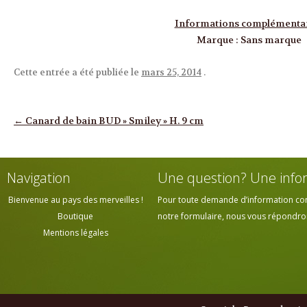
Informations complémenta
Marque
:
Sans marque
Cette entrée a été publiée le
mars 25, 2014
.
Navigation des articles
←
Canard de bain BUD » Smiley » H. 9 cm
Navigation
Une question? Une info
Bienvenue au pays des merveilles !
Pour toute demande d’information cont
Boutique
notre formulaire, nous vous répondrons
Mentions légales