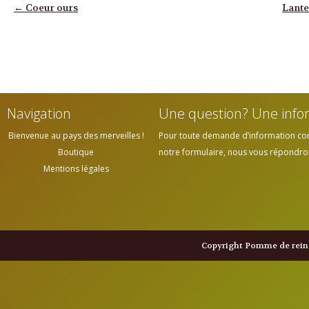
Navigation des articles
←
Coeur ours
Lante
Navigation
Une question? Une info
Bienvenue au pays des merveilles !
Pour toute demande d’information cont
Boutique
notre formulaire, nous vous répondrons
Mentions légales
Copyright Pomme de reine