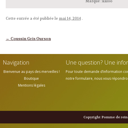
Marque
:
kaloo
Cette entrée a été publiée le
mai 14, 2014
.
Navigation des articles
←
Coussin Gris Ourson
Navigation
Une question? Une info
Bienvenue au pays des merveilles !
Pour toute demande d’information cont
Boutique
notre formulaire, nous vous répondrons
Mentions légales
Copyright Pomme de reine