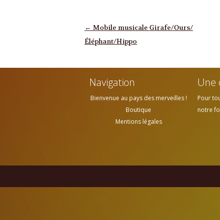
Navigation des articles
←
Mobile musicale Girafe/Ours/
Éléphant/Hippo
Navigation
Une 
Bienvenue au pays des merveilles !
Pour to
Boutique
notre fo
Mentions légales