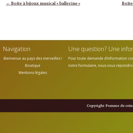
Navigation des articles
←
Boîte à bijoux musical « ballerine »
Boîte
Navigation
Une question? Une info
Bienvenue au pays des merveilles !
Pour toute demande d’information cont
Boutique
notre formulaire, nous vous répondrons
Mentions légales
Copyright Pomme de reine