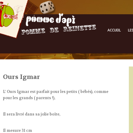
ACCUEIL
LE
Ours Igmar
L’ Ours Igmar est parfait pour les petits ( bébés), comme
pour les grands ( parents !),
Il sera livré dans sa jolie boîte,
Il mesure 31 cm