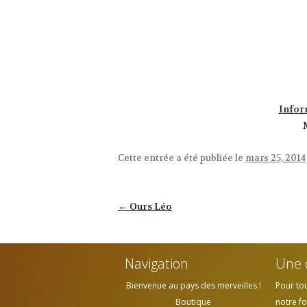
Infor
Cette entrée a été publiée le
mars 25, 2014
Navigation des articles
←
Ours Léo
Navigation
Une 
Bienvenue au pays des merveilles !
Pour to
Boutique
notre fo