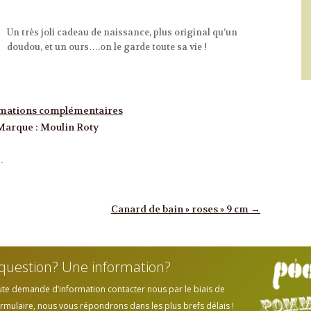
Un très joli cadeau de naissance, plus original qu’un
doudou, et un ours….on le garde toute sa vie !
mations complémentaires
Marque
:
Moulin Roty
.
Canard de bain » roses » 9 cm
→
question? Une information?
ute demande d’information contacter nous par le biais de
rmulaire, nous vous répondrons dans les plus brefs délais !