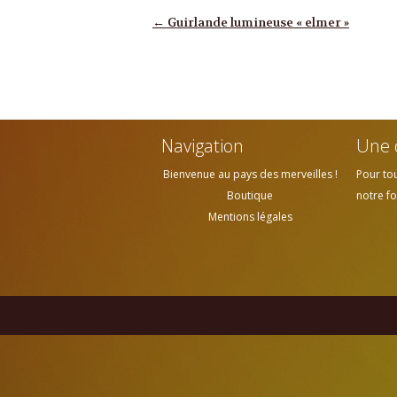
Navigation des articles
←
Guirlande lumineuse « elmer »
Navigation
Une 
Bienvenue au pays des merveilles !
Pour to
Boutique
notre fo
Mentions légales