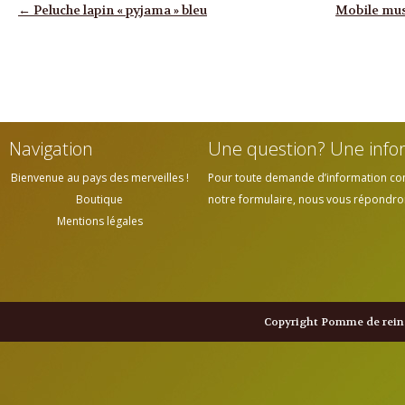
Navigation des articles
←
Peluche lapin « pyjama » bleu
Mobile mus
Navigation
Une question? Une info
Bienvenue au pays des merveilles !
Pour toute demande d’information cont
Boutique
notre formulaire, nous vous répondrons
Mentions légales
Copyright Pomme de reine