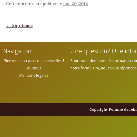
Cette entrée a été publiée le
mai 20, 2014
.
Navigation des articles
←
Gigoteuse
Navigation
Une question? Une info
Bienvenue au pays des merveilles !
Pour toute demande d’information cont
Boutique
notre formulaire, nous vous répondrons
Mentions légales
Copyright Pomme de reine