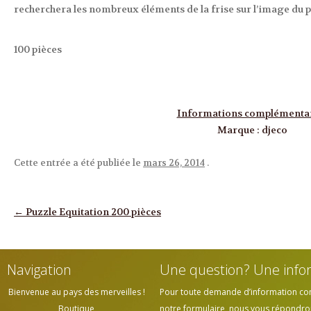
recherchera les nombreux éléments de la frise sur l’image du p
100 pièces
Informations complémenta
Marque
:
djeco
Cette entrée a été publiée le
mars 26, 2014
.
Navigation des articles
←
Puzzle Equitation 200 pièces
Navigation
Une question? Une info
Bienvenue au pays des merveilles !
Pour toute demande d’information cont
Boutique
notre formulaire, nous vous répondrons