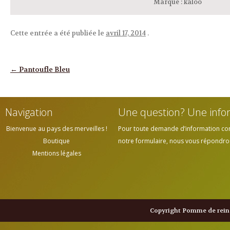
Marque
:
kaloo
Cette entrée a été publiée le
avril 17, 2014
.
Navigation des articles
←
Pantoufle Bleu
Navigation
Une question? Une info
Bienvenue au pays des merveilles !
Pour toute demande d’information cont
Boutique
notre formulaire, nous vous répondrons
Mentions légales
Copyright Pomme de reine