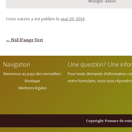
Marque
:
kaloo
Cette entrée a été publiée le
mai 20, 2014
.
Navigation des articles
←
Nid D’ange Vert
Navigation
Une question? Une info
Bienvenue au pays des merveilles !
Pour toute demande d’information cont
Boutique
notre formulaire, nous vous répondrons
Mentions légales
Copyright Pomme de reine