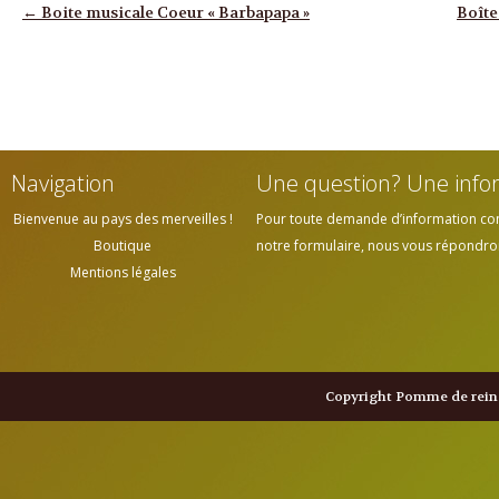
Navigation des articles
←
Boite musicale Coeur « Barbapapa »
Boîte
Navigation
Une question? Une info
Bienvenue au pays des merveilles !
Pour toute demande d’information cont
Boutique
notre formulaire, nous vous répondrons
Mentions légales
Copyright Pomme de reine