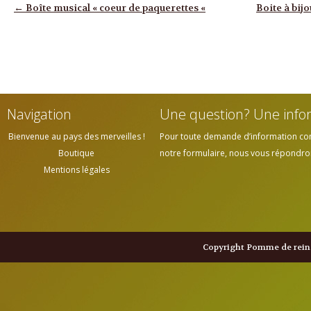
Navigation des articles
←
Boîte musical « coeur de paquerettes «
Boite à bij
Navigation
Une question? Une info
Bienvenue au pays des merveilles !
Pour toute demande d’information cont
Boutique
notre formulaire, nous vous répondrons
Mentions légales
Copyright Pomme de reine