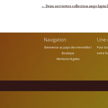
Navigation des articles
←
Deux serviettes collection ange lapin l
Navigation
Une 
Bienvenue au pays des merveilles !
Pour to
Boutique
notre fo
Mentions légales