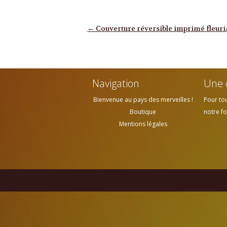
Navigation des articles
←
Couverture réversible imprimé fleuri
Navigation
Une 
Bienvenue au pays des merveilles !
Pour to
Boutique
notre fo
Mentions légales