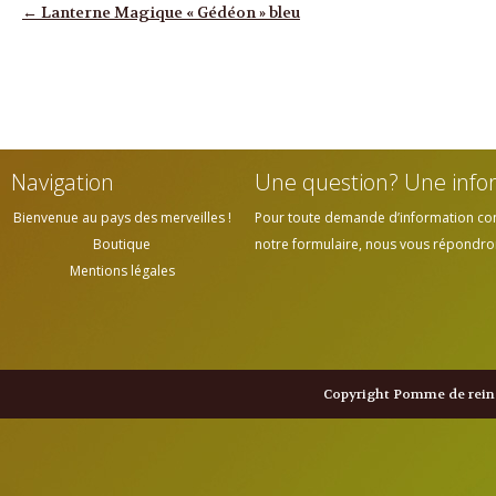
Navigation des articles
←
Lanterne Magique « Gédéon » bleu
Navigation
Une question? Une info
Bienvenue au pays des merveilles !
Pour toute demande d’information cont
Boutique
notre formulaire, nous vous répondrons
Mentions légales
Copyright Pomme de reine