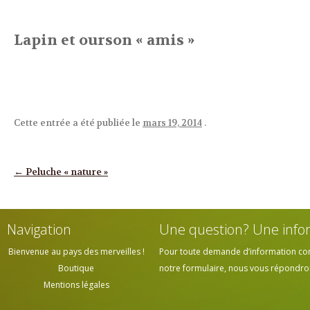
Lapin et ourson « amis »
Cette entrée a été publiée le
mars 19, 2014
.
Navigation des articles
←
Peluche « nature »
Navigation
Une question? Une info
Bienvenue au pays des merveilles !
Pour toute demande d’information cont
Boutique
notre formulaire, nous vous répondrons
Mentions légales