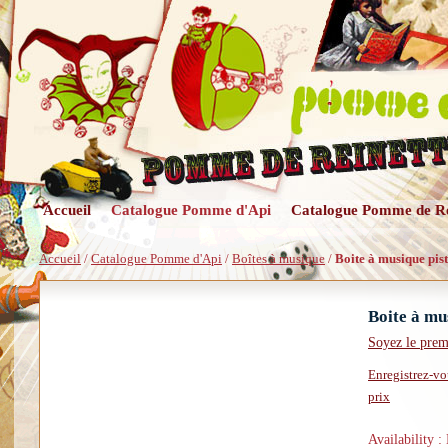
Accueil
Catalogue Pomme d'Api
Catalogue Pomme de Re
Accueil
/
Catalogue Pomme d'Api
/
Boîtes à musique
/
Boite à musique pis
Boite à mu
Soyez le prem
Enregistrez-vo
prix
Availability :