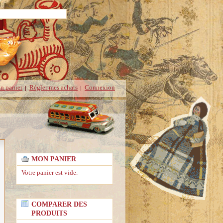
n panier
Régler mes achats
Connexion
MON PANIER
Votre panier est vide.
COMPARER DES
PRODUITS