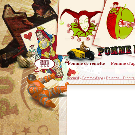
Pomme de reinette
Pomme d'ap
Accueil
/
Pomme d'api
/
Epicerie - Dinette