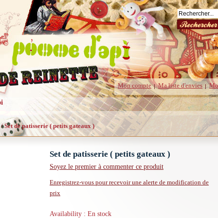
Mon compte
Ma liste d'envies
Mo
i
/
Set de patisserie ( petits gateaux )
Set de patisserie ( petits gateaux )
Soyez le premier à commenter ce produit
Enregistrez-vous pour recevoir une alerte de modification de
prix
Availability : En stock