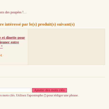
ters des poupées !...
e intéressé par le(s) produit(s) suivant(s)
e et dinette pour
jeuner entre
 "
 €
Ajouter des mots clés
s mots clés. Utilisez l'apostrophe (') pour rédiger une phrase.