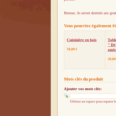
Biensur, ils seront destinés aux gou
Vous pourriez également êtr
Cuisinière en bois
Tabl
" Dé
58,00 €
amis
38,00
Mots clés du produit
Ajouter vos mots clés:
Utilisez un espace pour separer le