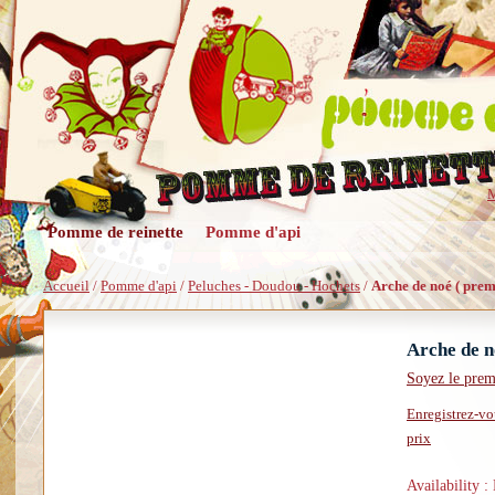
M
Pomme de reinette
Pomme d'api
Accueil
/
Pomme d'api
/
Peluches - Doudou - Hochets
/
Arche de noé ( prem
Arche de n
Soyez le prem
Enregistrez-vo
prix
Availability :