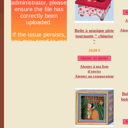
A
A
Ajou
Boite à musique piste
tournante " chinoise
"
29,00 €
Ajouter au panier
Ajouter à ma liste
d'envies
Ajouter au comparateur
Boî
boi
A