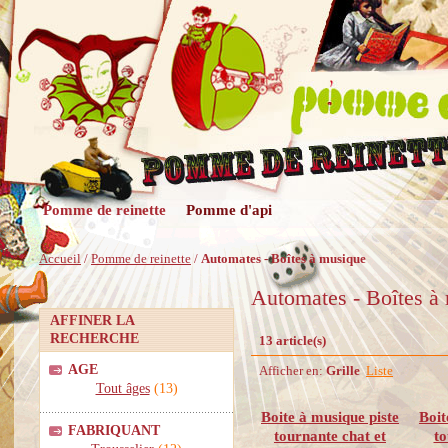
Pomme de reinette
Pomme d'api
Accueil
/
Pomme de reinette
/
Automates - Boîtes à musique
Automates - Boîtes à
AFFINER LA
RECHERCHE
13 article(s)
AGE
Afficher en:
Grille
Liste
Tout âges
(13)
Boite à musique piste
Boit
FABRIQUANT
tournante chat et
to