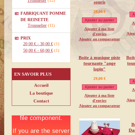
Trousselier
(12)
souris
29,00 €
FABRIQUANT POMME
A
DE REINETTE
Ajouter au panier
A
Trousselier
(11)
Ajouter à ma liste
Ajou
d'envies
PRIX
Ajouter au comparateur
20,00 €
-
30,00 €
(1)
50,00 €
-
60,00 €
(1)
Boite à musique piste
Boit
tournante "ange
tou
lapin"
EN SAVOIR PLUS
29,00 €
A
Accueil
Ajouter au panier
A
La boutique
Ajouter à ma liste
Ajou
Contact
d'envies
Ajouter au comparateur
B
Da