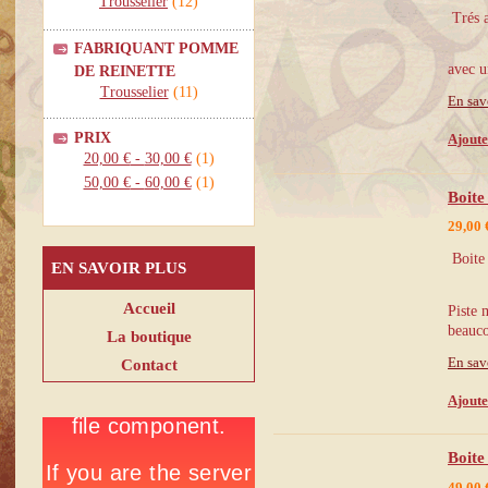
Trousselier
(12)
Trés a
FABRIQUANT POMME
avec u
DE REINETTE
Trousselier
(11)
En sav
PRIX
Ajoute
20,00 €
-
30,00 €
(1)
50,00 €
-
60,00 €
(1)
Boite
29,00 
Boite 
EN SAVOIR PLUS
Accueil
Piste 
beauco
La boutique
Contact
En sav
Ajoute
Boite
49,00 