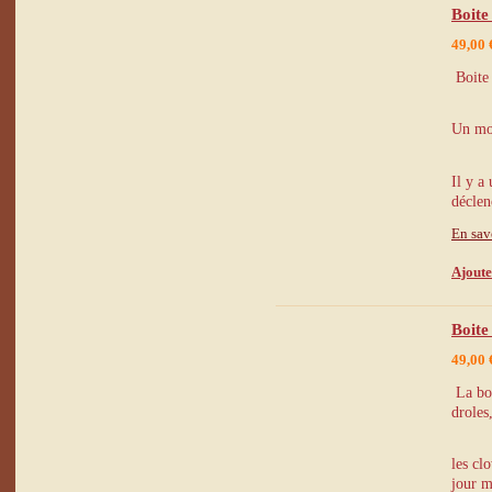
Boite
49,00 
Boite 
Un mod
Il y a 
déclen
En sav
Ajoute
Boite
49,00 
La boi
droles
les cl
jour m