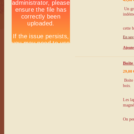
Un gra
indémo
cette 
En sav
Ajoute
Boite
29,00 
Boite 
bois.
Les la
magnét
On peu