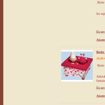
Boite 
les su
En sav
Ajoute
Boite
29,00 
Boite 
Adorab
fantai
En sav
Ajoute