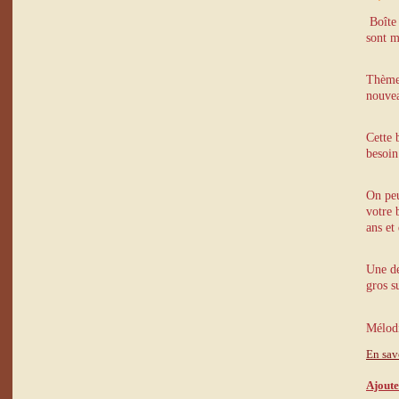
Boîte 
sont m
Thème 
nouve
Cette 
besoin
On peu
votre 
ans et
Une de
gros s
Mélod
En sav
Ajoute