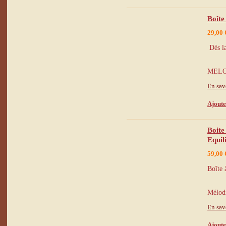
Boîte
29,00 
Dès la
MELOD
En sav
Ajoute
Boite
Equil
59,00 
Boîte 
Mélodi
En sav
Ajoute