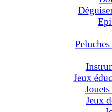
Déguisem
Epi
Peluches
Instru
Jeux éduc
Jouets 
Jeux d
J