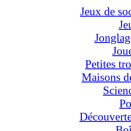
Jeux de soc
Je
Jonglage
Jou
Petites tr
Maisons de
Scien
Po
Découvertes
Boî