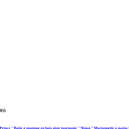
(s)
 Prince "
Boîte à musique en bois piste tournante " Ninon "
Marionnette à mains 