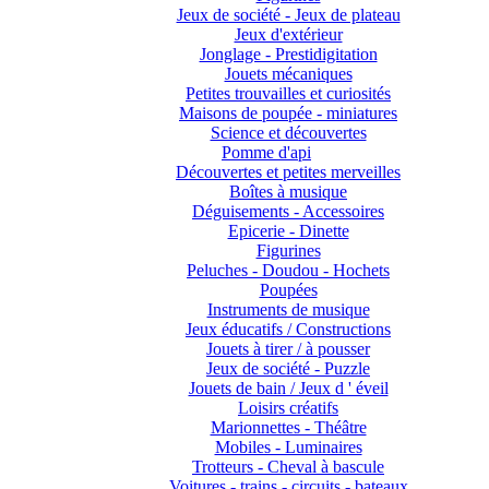
Jeux de société - Jeux de plateau
Jeux d'extérieur
Jonglage - Prestidigitation
Jouets mécaniques
Petites trouvailles et curiosités
Maisons de poupée - miniatures
Science et découvertes
Pomme d'api
Découvertes et petites merveilles
Boîtes à musique
Déguisements - Accessoires
Epicerie - Dinette
Figurines
Peluches - Doudou - Hochets
Poupées
Instruments de musique
Jeux éducatifs / Constructions
Jouets à tirer / à pousser
Jeux de société - Puzzle
Jouets de bain / Jeux d ' éveil
Loisirs créatifs
Marionnettes - Théâtre
Mobiles - Luminaires
Trotteurs - Cheval à bascule
Voitures - trains - circuits - bateaux