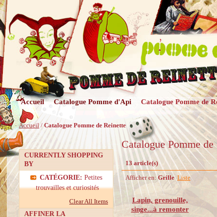
Accueil
Catalogue Pomme d'Api
Catalogue Pomme de Re
Accueil
/
Catalogue Pomme de Reinette
Catalogue Pomme de 
CURRENTLY SHOPPING
13 article(s)
BY
CATÉGORIE:
Petites
Afficher en:
Grille
Liste
trouvailles et curiosités
Lapin, grenouille,
Clear All Items
singe...à remonter
AFFINER LA