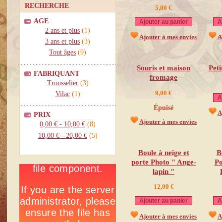
RECHERCHE
5,00 €
AGE
Ajouter au panier
A
2 ans et plus
(1)
Ajouter à mes envies
A
3 ans et plus
(3)
Tout âges
(9)
Souris et maison
Peti
FABRIQUANT
fromage
Trousselier
(3)
9,00 €
Vilac
(1)
A
Épuisé
A
PRIX
Ajouter à mes envies
0,00 €
-
10,00 €
(8)
10,00 €
-
20,00 €
(5)
Boule à neige et
B
porte Photo " Ange-
Po
lapin "
12,00 €
Ajouter au panier
A
Ajouter à mes envies
A