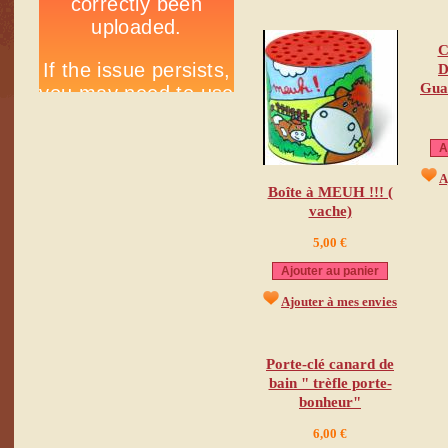
C
D
Gua
A
A
Boîte à MEUH !!! (
vache)
5,00 €
Ajouter au panier
Ajouter à mes envies
Porte-clé canard de
bain " trèfle porte-
bonheur"
6,00 €