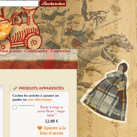
Mon panier
Commander
Connexion
PRODUITS APPARENTÉS
Cochez les articles à ajouter au
panier ou
tout sélectionner
Boule à neige et
porte Photo " Ange-
lapin "
12,00 €
Ajouter à la
liste d'envies