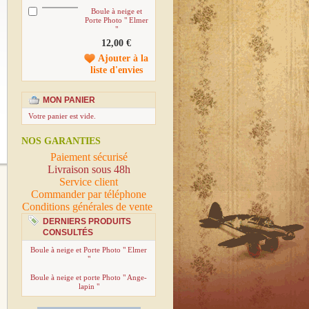
Boule à neige et
Porte Photo " Elmer
"
12,00 €
Ajouter à la
liste d'envies
MON PANIER
Votre panier est vide.
NOS GARANTIES
Paiement sécurisé
Livraison sous 48h
Service client
Commander par téléphone
Conditions générales de vente
DERNIERS PRODUITS
CONSULTÉS
Boule à neige et Porte Photo " Elmer
"
Boule à neige et porte Photo " Ange-
lapin "