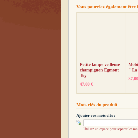
Vous pourriez également être in
Petite lampe veilleuse
Mobi
champignon Egmont
" La
Toy
37,00
47,00 €
Mots clés du produit
Ajouter vos mots clés :
Utilisez un espace pour separer les mot