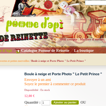
Mon compte
Ma liste d'envies
e d'Api
Catalogue Pomme de Reinette
La boutique
vertes et petites merveilles
/
Boule à neige et Porte Photo " Le Petit Prince "
Boule à neige et Porte Photo " Le Petit Prince "
Envoyer à un ami
Soyez le premier à commenter ce produit
Disponibilité :
En stock
12,00 €
Quantité :
OU
Ajouter au panier