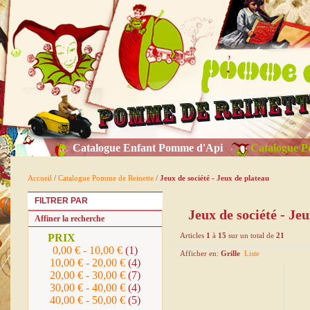
Catalogue Enfant Pomme d'Api
Catalogue P
Accueil
/
Catalogue Pomme de Reinette
/
Jeux de société - Jeux de plateau
FILTRER PAR
Jeux de société - Je
Affiner la recherche
Articles
1
à
15
sur un total de
21
PRIX
0,00 €
-
10,00 €
(1)
Afficher en:
Grille
Liste
10,00 €
-
20,00 €
(4)
20,00 €
-
30,00 €
(7)
30,00 €
-
40,00 €
(4)
40,00 €
-
50,00 €
(5)