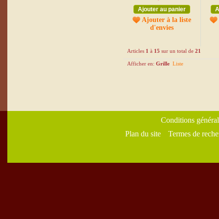
Ajouter au panier
A
Ajouter à la liste
d'envies
Articles
1
à
15
sur un total de
21
Afficher en:
Grille
Liste
Conditions général
Plan du site
Termes de reche