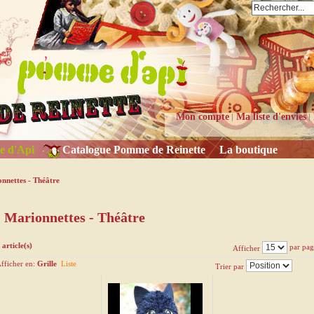
Mon compte
Ma liste d'envies
e d'Api
Catalogue Pomme de Reinette
La boutique
nnettes - Théâtre
Marionnettes - Théâtre
 article(s)
par pag
Afficher
fficher en:
Grille
Liste
Trier par