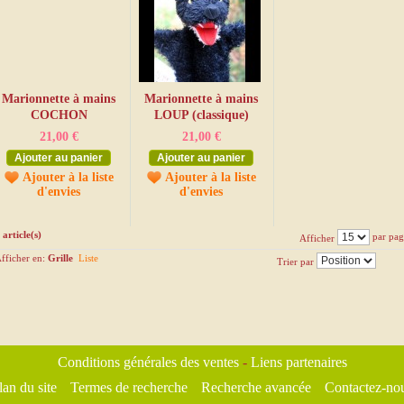
Marionnette à mains
Marionnette à mains
COCHON
LOUP (classique)
21,00 €
21,00 €
Ajouter au panier
Ajouter au panier
Ajouter à la liste
Ajouter à la liste
d'envies
d'envies
 article(s)
par pag
Afficher
fficher en:
Grille
Liste
Trier par
Conditions générales des ventes
-
Liens partenaires
lan du site
Termes de recherche
Recherche avancée
Contactez-no