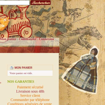
Mon panier
Commander
Connexion
MON PANIER
Votre panier est vide.
NOS GARANTIES
e
Paiement sécurisé
Livraison sous 48h
Service client
Commander par téléphone
Conditions générales de vente