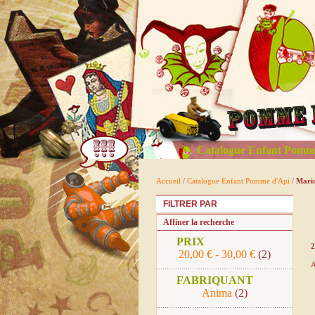
Catalogue Enfant Pomm
Accueil
/
Catalogue Enfant Pomme d'Api
/
Mario
FILTRER PAR
Affiner la recherche
PRIX
2
20,00 €
-
30,00 €
(2)
A
FABRIQUANT
Anima
(2)