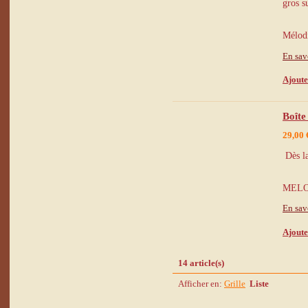
gros s
Mélod
En sav
Ajoute
Boîte
29,00 
Dès la
MELOD
En sav
Ajoute
14 article(s)
Afficher en:
Grille
Liste