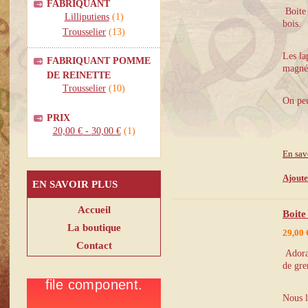
FABRIQUANT
Boite 
Lilliputiens
(1)
bois.
Trousselier
(13)
Les la
FABRIQUANT POMME
magnét
DE REINETTE
Trousselier
(10)
On peu
PRIX
20,00 €
-
30,00 €
(1)
En sav
Ajoute
EN SAVOIR PLUS
Accueil
Boite
La boutique
29,00 
Contact
Adorab
de gre
Nous l