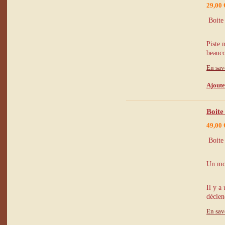
29,00 
Boite 
Piste 
beauco
En sav
Ajoute
Boite
49,00 
Boite 
Un mod
Il y a 
déclen
En sav