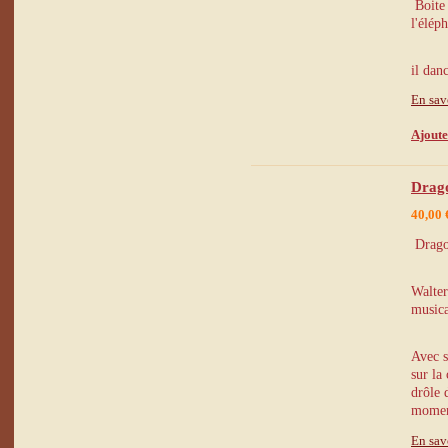
Boite
l'éléph
il dan
En sav
Ajoute
Drago
40,00 
Dragon
Walter
musica
Avec s
sur la
drôle 
momen
En sav