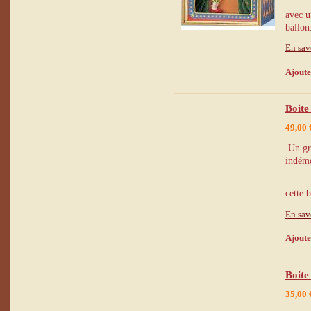
avec u
ballon
En sav
Ajoute
Boite
49,00 
Un gra
indémo
cette 
En sav
Ajoute
Boite
35,00 