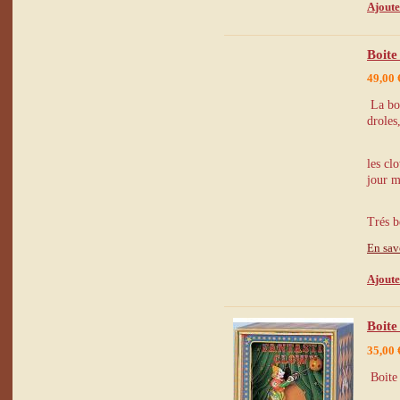
Ajoute
Boite
49,00 
La boi
droles
les cl
jour m
Trés b
En sav
Ajoute
Boite
35,00 
Boite 