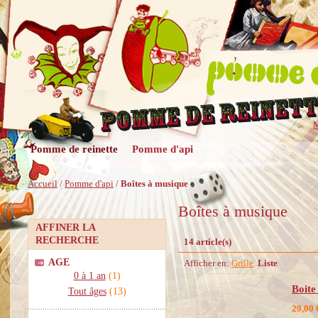
M
Pomme de reinette
Pomme d'api
Accueil
/
Pomme d'api
/
Boîtes à musique
Boîtes à musique
AFFINER LA
RECHERCHE
14 article(s)
AGE
Afficher en:
Grille
Liste
0 à 1 an
(1)
Boite
Tout âges
(13)
29,00 