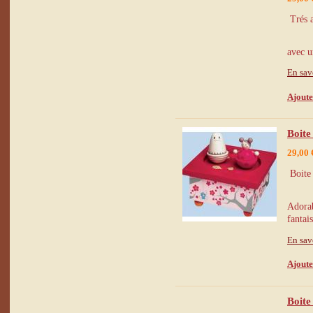
Trés a
avec u
En sav
Ajoute
Boite
29,00 
Boite 
Adorab
fantai
En sav
Ajoute
Boite