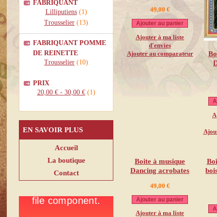
FABRIQUANT
49,00 €
Lilliputiens
(1)
Trousselier
(13)
Ajouter au panier
Ajouter à ma liste
FABRIQUANT POMME
d'envies
DE REINETTE
Ajouter au comparateur
Bo
Trousselier
(10)
D
PRIX
20,00 €
-
30,00 €
(1)
A
A
EN SAVOIR PLUS
Ajou
Accueil
La boutique
Boite à musique
Boî
Dancing acrobates
boi
Contact
49,00 €
Ajouter au panier
A
Ajouter à ma liste