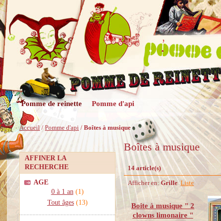
Pomme de reinette
Pomme d'api
Accueil
/
Pomme d'api
/
Boîtes à musique
Boîtes à musique
AFFINER LA
RECHERCHE
14 article(s)
AGE
Afficher en:
Grille
Liste
0 à 1 an
(1)
Tout âges
(13)
Boite à musique " 2
clowns limonaire "