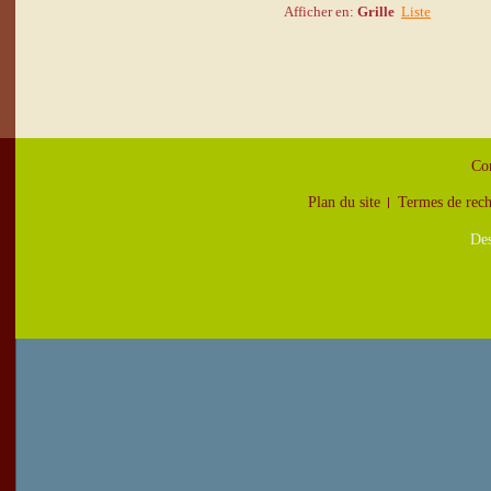
Afficher en:
Grille
Liste
Con
Plan du site
Termes de rec
Des