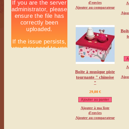
d'envies
A
Ajouter au comparateur
Ajou
Boît
t
A
A
Boite à musique piste
Ajou
tournante " chinoise
"
29,00 €
Ajouter au panier
Ajouter à ma liste
d'envies
Ajouter au comparateur