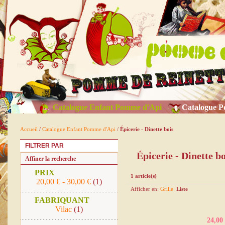
Catalogue Enfant Pomme d'Api
Catalogue P
Accueil
/
Catalogue Enfant Pomme d'Api
/
Épicerie - Dinette bois
FILTRER PAR
Épicerie - Dinette bo
Affiner la recherche
PRIX
1 article(s)
20,00 €
-
30,00 €
(1)
Afficher en:
Grille
Liste
FABRIQUANT
Vilac
(1)
24,00