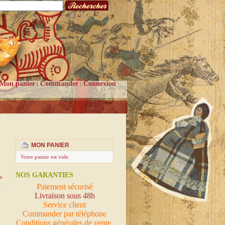
Mon panier
Commander
Connexion
MON PANIER
Votre panier est vide.
NOS GARANTIES
e
Paiement sécurisé
Livraison sous 48h
Service client
Commander par téléphone
Conditions générales de vente