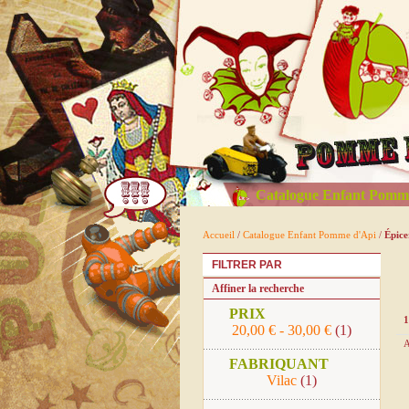
Catalogue Enfant Pomm
Accueil
/
Catalogue Enfant Pomme d'Api
/
Épice
FILTRER PAR
Affiner la recherche
PRIX
1
20,00 €
-
30,00 €
(1)
A
FABRIQUANT
Vilac
(1)