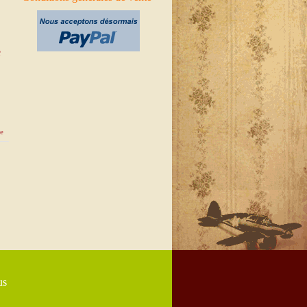
e
e
us