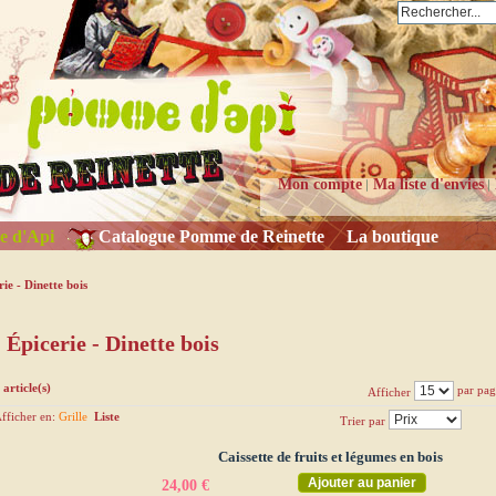
Mon compte
Ma liste d'envies
e d'Api
Catalogue Pomme de Reinette
La boutique
rie - Dinette bois
Épicerie - Dinette bois
 article(s)
par pag
Afficher
fficher en:
Grille
Liste
Trier par
Caissette de fruits et légumes en bois
Ajouter au panier
24,00 €