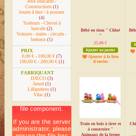
Jeux éducatifs /
Constructions
(1)
Jouets à tirer / à pousser
(4)
Trotteurs - Cheval à
bascule
(2)
Bébé en tissu " Chloé
Béb
Voitures - trains - circuits -
"
bateaux
(1)
25,00 €
A
PRIX
Ajouter au panier
0,00 €
-
100,00 €
(7)
Ajouter à la liste
100,00 €
-
200,00 €
(1)
d'envies
FABRIQUANT
DJECO
(3)
Janod
(1)
Lilliputiens
(1)
Vilac
(1)
Train en bois à tirer et
Chi
à construire "
Animaux de la ferme