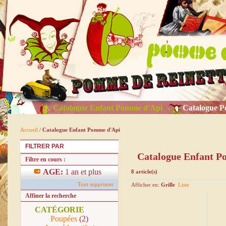
Catalogue Enfant Pomme d'Api
Catalogue P
Accueil
/
Catalogue Enfant Pomme d'Api
FILTRER PAR
Catalogue Enfant 
Filtre en cours :
AGE:
1 an et plus
8 article(s)
Tout supprimer
Afficher en:
Grille
Liste
Affiner la recherche
CATÉGORIE
Poupées
(2)