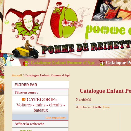
Catalogue Enfant Pomme d'Api
Catalogue P
Accueil
/
Catalogue Enfant Pomme d'Api
FILTRER PAR
Catalogue Enfant 
Filtre en cours :
CATÉGORIE:
5 article(s)
Voitures - trains - circuits -
Afficher en:
Grille
Liste
bateaux
Tout supprimer
Affiner la recherche