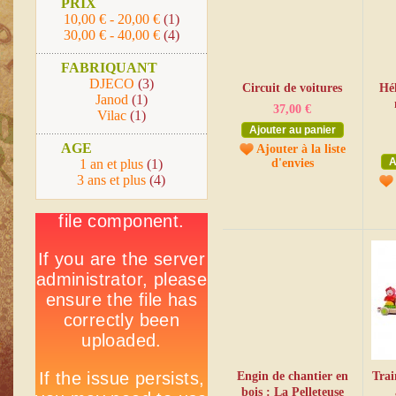
PRIX
10,00 €
-
20,00 €
(1)
30,00 €
-
40,00 €
(4)
FABRIQUANT
DJECO
(3)
Circuit de voitures
Hél
Janod
(1)
37,00 €
Vilac
(1)
Ajouter au panier
AGE
Ajouter à la liste
A
1 an et plus
(1)
d'envies
3 ans et plus
(4)
Engin de chantier en
Trai
bois : La Pelleteuse