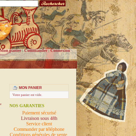
Mon panier
Commander
Connexion
MON PANIER
Votre panier est vide.
e
NOS GARANTIES
Paiement sécurisé
Livraison sous 48h
Service client
Commander par téléphone
Conditions générales de vente