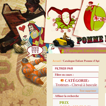
Catalogue Enfant Pomm
Accueil
/
Catalogue Enfant Pomme d'Api
FILTRER PAR
Filtre en cours :
CATÉGORIE:
2
Trotteurs - Cheval à bascule
A
Tout supprimer
Affiner la recherche
PRIX