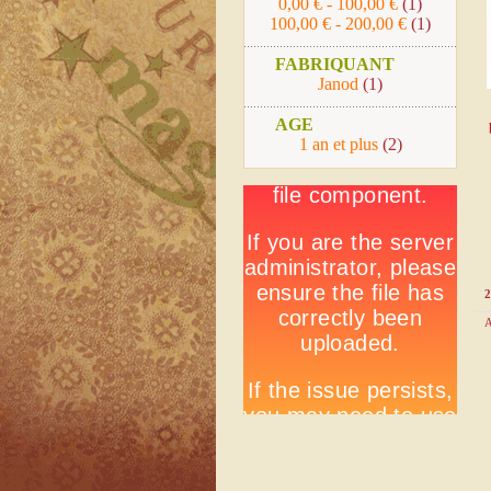
0,00 €
-
100,00 €
(1)
100,00 €
-
200,00 €
(1)
FABRIQUANT
Janod
(1)
AGE
1 an et plus
(2)
2
A