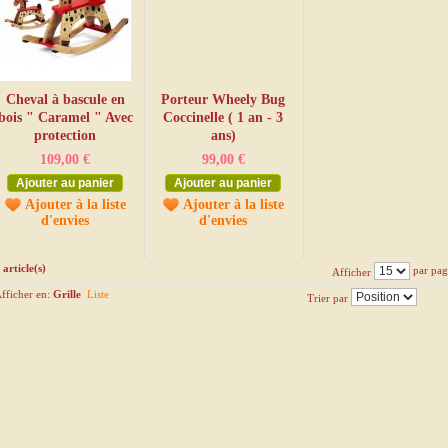
Cheval à bascule en
Porteur Wheely Bug
bois " Caramel " Avec
Coccinelle ( 1 an - 3
protection
ans)
109,00 €
99,00 €
Ajouter au panier
Ajouter au panier
Ajouter à la liste
Ajouter à la liste
d'envies
d'envies
 article(s)
par pag
Afficher
fficher en:
Grille
Liste
Trier par