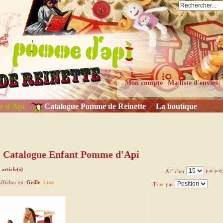
Mon compte
Ma liste d'envies
e d'Api
Catalogue Pomme de Reinette
La boutique
Catalogue Enfant Pomme d'Api
 article(s)
par pag
Afficher
fficher en:
Grille
Liste
Trier par