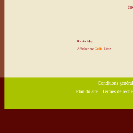
én
8 article(s)
Afficher en:
Grille
Liste
Conditions général
Plan du site
Termes de reche