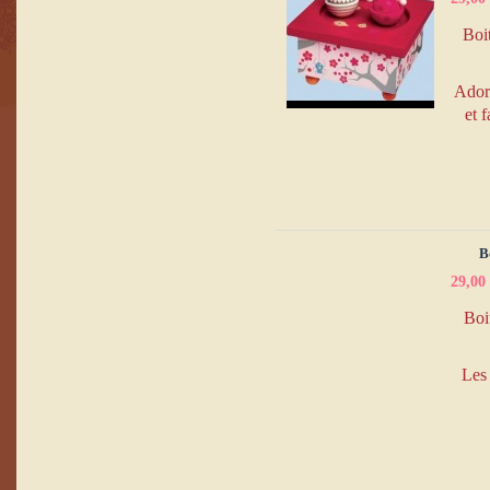
Boit
Adora
et 
B
29,00
Boit
Les 