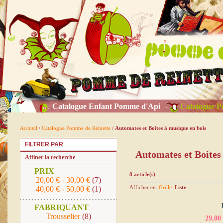
Catalogue Enfant Pomme d'Api
Catalogue P
Accueil
/
Catalogue Pomme de Reinette
/
Automates et Boites à musique en bois
FILTRER PAR
Automates et Boites
Affiner la recherche
PRIX
8 article(s)
20,00 €
-
30,00 €
(7)
Afficher en:
Grille
Liste
40,00 €
-
50,00 €
(1)
FABRIQUANT
Trousselier
(8)
29,00