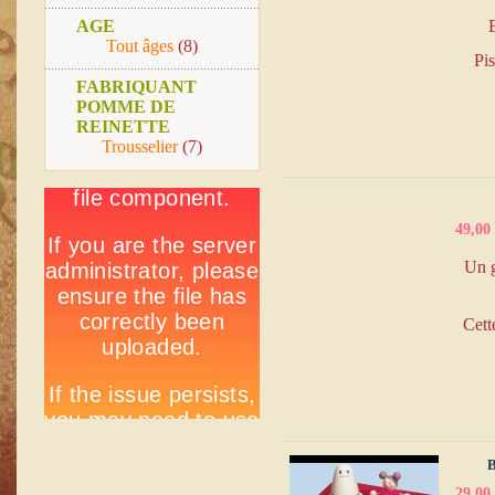
AGE
B
Tout âges
(8)
Pis
FABRIQUANT
POMME DE
REINETTE
Trousselier
(7)
49,00
Un g
Cett
B
29,00