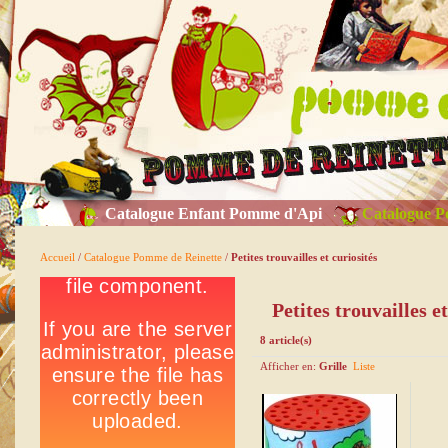
Catalogue Enfant Pomme d'Api
Catalogue P
Accueil
/
Catalogue Pomme de Reinette
/
Petites trouvailles et curiosités
Petites trouvailles et
8 article(s)
Afficher en:
Grille
Liste